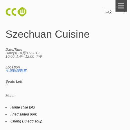
Szechuan Cuisine
Date/Time
Date(s) - 8月/15/2019
10:00 上午 - 12:00 下午
Location
中华料理教室
Seats Left
9
Menu:
Home style tofu
Fried salted pork
Cheng Du egg soup