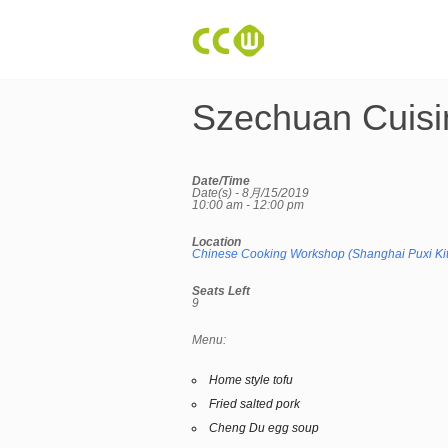
Szechuan Cuisi
Date/Time
Date(s) - 8月/15/2019
10:00 am - 12:00 pm
Location
Chinese Cooking Workshop (Shanghai Puxi Ki
Seats Left
9
Menu:
Home style tofu
Fried salted pork
Cheng Du egg soup