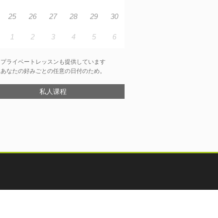
25
26
27
28
29
30
1
2
3
4
5
6
プライベートレッスンも提供しています
あなたの好みごとの任意の日付のため。
私人课程