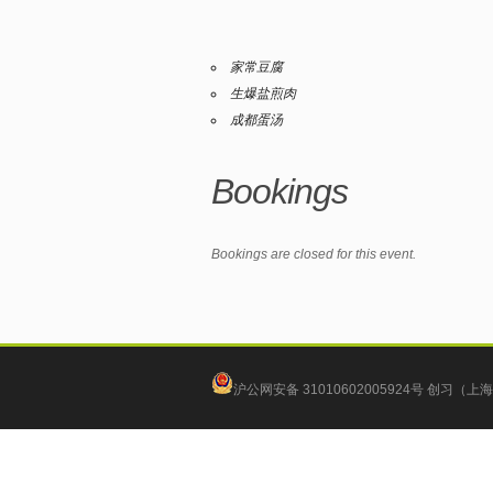
家常豆腐
生爆盐煎肉
成都蛋汤
Bookings
Bookings are closed for this event.
沪公网安备 31010602005924号
创习（上海