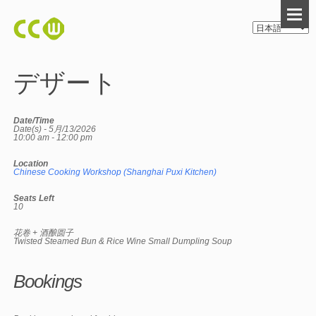
デザート
Date/Time
Date(s) - 5月/13/2026
10:00 am - 12:00 pm
Location
Chinese Cooking Workshop (Shanghai Puxi Kitchen)
Seats Left
10
花卷 + 酒酿圆子
Twisted Steamed Bun & Rice Wine Small Dumpling Soup
Bookings