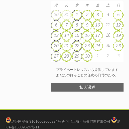
月
火
水
木
金
土
日
4
30
31
1
2
3
5
11
6
7
8
9
10
12
18
13
14
15
16
17
19
25
20
21
22
23
24
26
1
2
3
27
28
29
30
プライベートレッスンも提供しています
あなたの好みごとの任意の日付のため。
私人课程
沪公网安备 31010602005924号
创习（上海）商务咨询有限公司
沪
ICP备16009624号-11